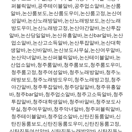
퍼블릭알바,공주테이블알바,공주업소알바,논산룸
알바,논산룸보도,논산룸도우미,논산룸고정,논산여
성알바,논산노래방알바,논산노래방보도,논산노래
방도우미,논산노래방고정,논산야간알바,논산투잡
알바,논산당일알바,논산유흥알바,논산bar알바,논산
업소알바,논산고소득알바,논산투잡알바,논산대학
생알바,논산바알바,논산보도사무실,논산여우알바,
논산악녀알바,논산퍼블릭알바,논산테이블알바,논
산업소알바,청주룸알바,청주룸보도,청주룸도우미,
청주룸고정,청주여성알바,청주노래방알바,청주노
래방보도,청주노래방도우미,청주노래방고정,청주
야간알바,청주투잡알바,청주당일알바,청주유흥알
바,청주bar알바,청주업소알바,청주고소득알바,청주
투잡알바,청주대학생알바,청주바알바,청주보도사
무실,청주여우알바,청주악녀알바,청주퍼블릭알바,
청주테이블알바,청주업소알바,신탄진동룸알바,신
탄진동룸보도,신탄진동룸도우미,신탄진동룸고정,
신탄진동여성알바,신탄진동노래방알바,신탄진동노