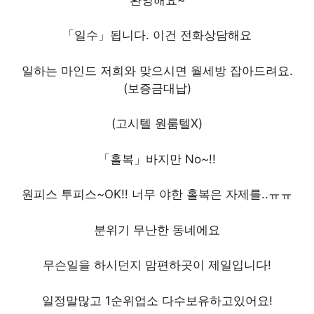
「일수」됩니다. 이건 전화상담해요
일하는 마인드 저희와 맞으시면 월세방 잡아드려요.
(보증금대납)
(고시텔 원룸텔X)
「홀복」바지만 No~!!
원피스 투피스~OK!! 너무 야한 홀복은 자제를..ㅠㅠ
분위기 무난한 동네에요
무슨일을 하시던지 맘편하곳이 제일입니다!
일정말많고 1순위업소 다수보유하고있어요!