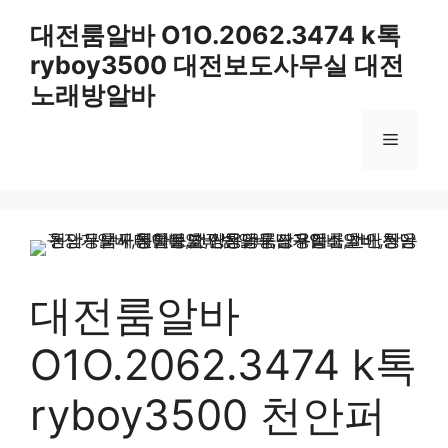
컨
대전룸알바 O1O.2062.3474 k톡
텐
ryboy3500 대전보도사무실 대전
츠
로
노래방알바
건
너
메
뛰
기
뉴
대전룸알바
O1O.2062.3474 k톡
ryboy3500 천안퍼