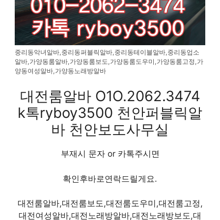
중리동악녀알바,중리동퍼블릭알바,중리동테이블알바,중리동업소
알바,가양동룸알바,가양동룸보도,가양동룸도우미,가양동룸고정,가
양동여성알바,가양동노래방알바
대전룸알바 O1O.2062.3474
k톡ryboy3500 천안퍼블릭알
바 천안보도사무실
부재시 문자 or 카톡주시면
확인후바로연락드릴게요.
대전룸알바,대전룸보도,대전룸도우미,대전룸고정,
대전여성알바,대전노래방알바,대전노래방보도,대