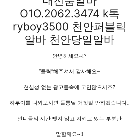
대전룸알바
O1O.2062.3474 k톡
ryboy3500 천안퍼블릭
알바 천안당일알바
안녕하세요~!?
“클릭”해주셔서 감사해요~
현실성 없는 광고들속에 고민많으시죠?
하루이틀 나와보시면 들통날 거짓말 안하겠습니다..
언니들의 시간 뺏지 않고 지키고 있는 부분만
말할께요~!!