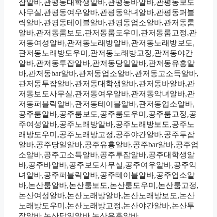
잡알바,관평동대학생알바,관평동바알바,관평동보도
사무실,관평동여우알바,관평동악녀알바,관평동퍼블
릭알바,관평동테이블알바,관평동업소알바,관저동룸
알바,관저동룸보도,관저동룸도우미,관저동룸고정,관
저동여성알바,관저동노래방알바,관저동노래방보도,
관저동노래방도우미,관저동노래방고정,관저동야간
알바,관저동투잡알바,관저동당일알바,관저동유흥알
바,관저동bar알바,관저동업소알바,관저동고소득알바,
관저동투잡알바,관저동대학생알바,관저동바알바,관
저동보도사무실,관저동여우알바,관저동악녀알바,관
저동퍼블릭알바,관저동테이블알바,관저동업소알바,
공주룸알바,공주룸보도,공주룸도우미,공주룸고정,공
주여성알바,공주노래방알바,공주노래방보도,공주노
래방도우미,공주노래방고정,공주야간알바,공주투잡
알바,공주당일알바,공주유흥알바,공주bar알바,공주업
소알바,공주고소득알바,공주투잡알바,공주대학생알
바,공주바알바,공주보도사무실,공주여우알바,공주악
녀알바,공주퍼블릭알바,공주테이블알바,공주업소알
바,논산룸알바,논산룸보도,논산룸도우미,논산룸고정,
논산여성알바,논산노래방알바,논산노래방보도,논산
노래방도우미,논산노래방고정,논산야간알바,논산투
잡알바,논산당일알바,논산유흥알바