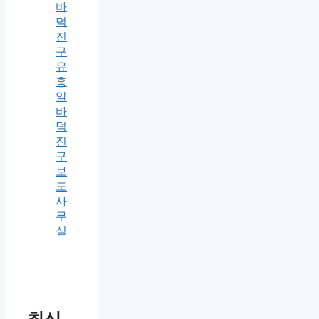
바
덕
진
구
유
흥
알
바
덕
진
구
보
도
사
무
실
최신