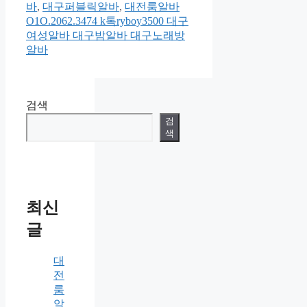
바
,
대구퍼블릭알바
,
대전룸알바
O1O.2062.3474 k톡ryboy3500 대구
여성알바 대구밤알바 대구노래방
알바
검색
검
색
최신
글
대
전
룸
알