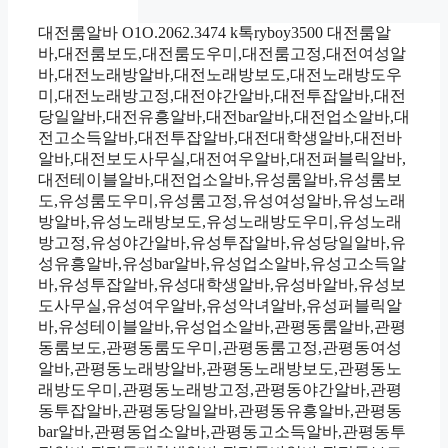
대전룸알바 O1O.2062.3474 k톡ryboy3500 대전룸알
바,대전룸보도,대전룸도우미,대전룸고정,대전여성알
바,대전노래방알바,대전노래방보도,대전노래방도우
미,대전노래방고정,대전야간알바,대전투잡알바,대전
당일알바,대전유흥알바,대전bar알바,대전업소알바,대
전고소득알바,대전투잡알바,대전대학생알바,대전바
알바,대전보도사무실,대전여우알바,대전퍼블릭알바,
대전테이블알바,대전업소알바,유성룸알바,유성룸보
도,유성룸도우미,유성룸고정,유성여성알바,유성노래
방알바,유성노래방보도,유성노래방도우미,유성노래
방고정,유성야간알바,유성투잡알바,유성당일알바,유
성유흥알바,유성bar알바,유성업소알바,유성고소득알
바,유성투잡알바,유성대학생알바,유성바알바,유성보
도사무실,유성여우알바,유성악녀알바,유성퍼블릭알
바,유성테이블알바,유성업소알바,관평동룸알바,관평
동룸보도,관평동룸도우미,관평동룸고정,관평동여성
알바,관평동노래방알바,관평동노래방보도,관평동노
래방도우미,관평동노래방고정,관평동야간알바,관평
동투잡알바,관평동당일알바,관평동유흥알바,관평동
bar알바,관평동업소알바,관평동고소득알바,관평동투