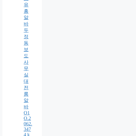
유
흥
알
바
두
정
동
보
도
사
무
실
대
전
룸
알
바
O1
O.2
062.
347
4 k