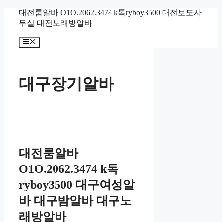
컨
대전룸알바 O1O.2062.3474 k톡ryboy3500 대전보도사
텐
무실 대전노래방알바
츠
메
로
뉴
건
너
뛰
대구장기알바
기
대전룸알바
O1O.2062.3474 k톡
ryboy3500 대구여성알
바 대구밤알바 대구노
래방알바