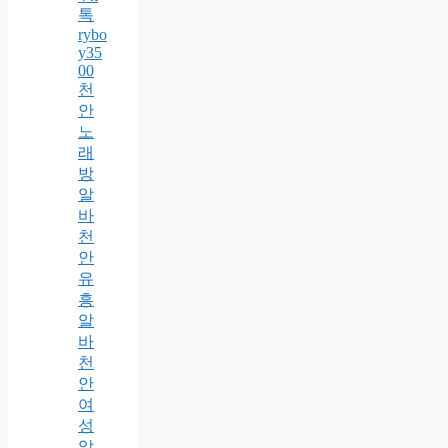
톡
rybo
y35
00
천
안
노
래
방
알
바
천
안
유
흥
알
바
천
안
여
성
알