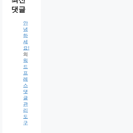
댓글
안
녕
하
세
요!
의
워
드
프
레
스
댓
글
관
리
도
구