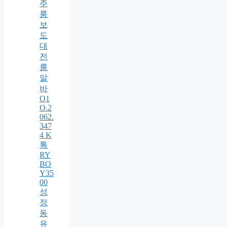
주
룸
보
도
대
전
룸
알
바
O1
O.2
062.
347
4 K
톡
RY
BO
Y35
00
성
정
동
유