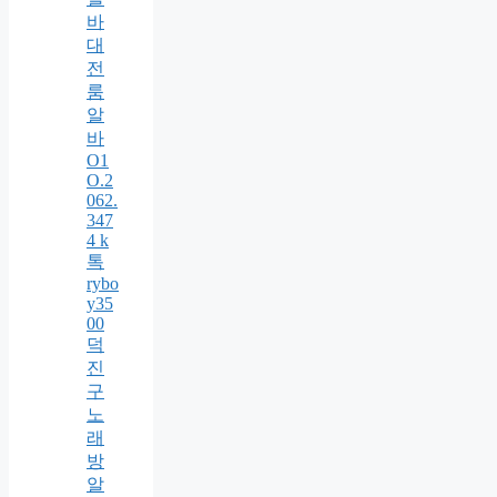
바
대
전
룸
알
바
O1
O.2
062.
347
4 k
톡
rybo
y35
00
덕
진
구
노
래
방
알