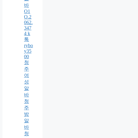
바
O1
O.2
062.
347
4 k
톡
rybo
y35
00
청
주
여
성
알
바
청
주
밤
알
바
청