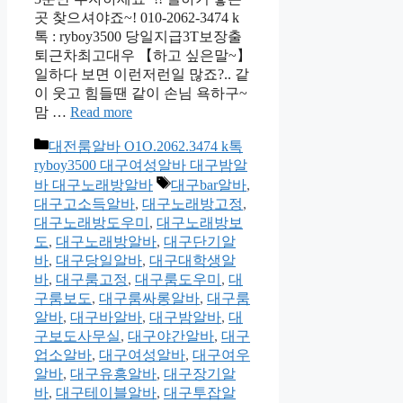
곳 찾으셔야죠~! 010-2062-3474 k
톡 : ryboy3500 당일지급3T보장출
퇴근차최고대우 【하고 싶은말~】
일하다 보면 이런저런일 많죠?.. 같
이 웃고 힘들땐 같이 손님 욕하구~
맘 …
Read more
카
대전룸알바 O1O.2062.3474 k톡
테
ryboy3500 대구여성알바 대구밤알
고
태
바 대구노래방알바
대구bar알바
,
리
그
대구고소득알바
,
대구노래방고정
,
대구노래방도우미
,
대구노래방보
도
,
대구노래방알바
,
대구단기알
바
,
대구당일알바
,
대구대학생알
바
,
대구룸고정
,
대구룸도우미
,
대
구룸보도
,
대구룸싸롱알바
,
대구룸
알바
,
대구바알바
,
대구밤알바
,
대
구보도사무실
,
대구야간알바
,
대구
업소알바
,
대구여성알바
,
대구여우
알바
,
대구유흥알바
,
대구장기알
바
,
대구테이블알바
,
대구투잡알