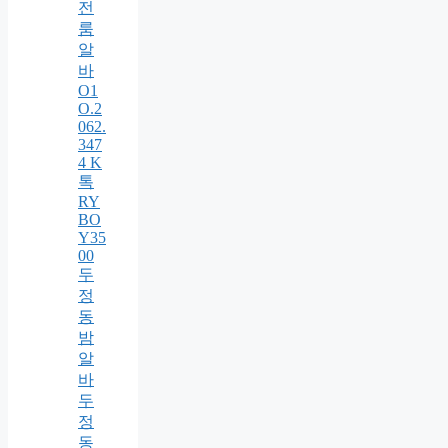
전
룸
알
바
O1
O.2
062.
347
4 K
톡
RY
BO
Y35
00
두
정
동
밤
알
바
두
정
동