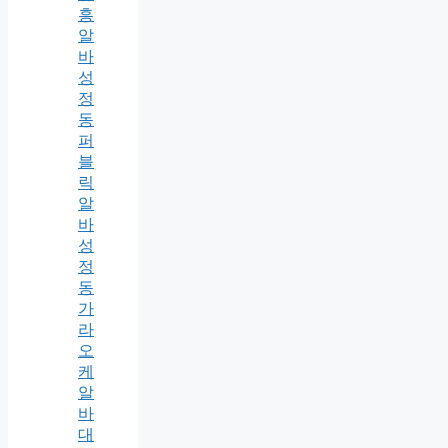
흥
알
바
성
정
동
퍼
블
릭
알
바
성
정
동
가
라
오
케
알
바
대