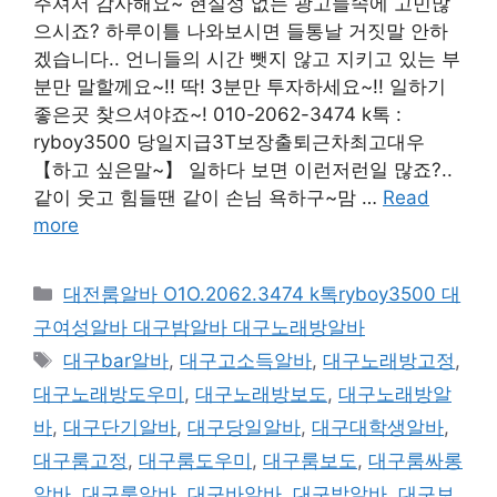
주셔서 감사해요~ 현실성 없는 광고들속에 고민많
으시죠? 하루이틀 나와보시면 들통날 거짓말 안하
겠습니다.. 언니들의 시간 뺏지 않고 지키고 있는 부
분만 말할께요~!! 딱! 3분만 투자하세요~!! 일하기
좋은곳 찾으셔야죠~! 010-2062-3474 k톡 :
ryboy3500 당일지급3T보장출퇴근차최고대우
【하고 싶은말~】 일하다 보면 이런저런일 많죠?..
같이 웃고 힘들땐 같이 손님 욕하구~맘 …
Read
more
카
대전룸알바 O1O.2062.3474 k톡ryboy3500 대
테
구여성알바 대구밤알바 대구노래방알바
고
태
대구bar알바
,
대구고소득알바
,
대구노래방고정
,
리
그
대구노래방도우미
,
대구노래방보도
,
대구노래방알
바
,
대구단기알바
,
대구당일알바
,
대구대학생알바
,
대구룸고정
,
대구룸도우미
,
대구룸보도
,
대구룸싸롱
알바
,
대구룸알바
,
대구바알바
,
대구밤알바
,
대구보