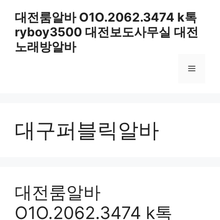
컨
대전룸알바 O1O.2062.3474 k톡
텐
ryboy3500 대전보도사무실 대전
츠
로
노래방알바
건
너
메
뛰
기
뉴
대구퍼블릭알바
대전룸알바
O1O.2062.3474 k톡