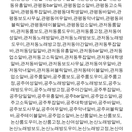
동유흥알바,관평동bar알바,관평동업소알바,관평동고소득
알바,관평동투잡알바,관평동대학생알바,관평동바알바,관
평동보도사무실,관평동여우알바,관평동악녀알바,관평동퍼
블릭알바,관평동테이블알바,관평동업소알바,관저동룸알
바,관저동룸보도,관저동룸도우미,관저동룸고정,관저동여
성알바,관저동노래방알바,관저동노래방보도,관저동노래방
도우미,관저동노래방고정,관저동야간알바,관저동투잡알
바,관저동당일알바,관저동유흥알바,관저동bar알바,관저동
업소알바,관저동고소득알바,관저동투잡알바,관저동대학생
알바,관저동바알바,관저동보도사무실,관저동여우알바,관
저동악녀알바,관저동퍼블릭알바,관저동테이블알바,관저동
업소알바,공주룸알바,공주룸보도,공주룸도우미,공주룸고
정,공주여성알바,공주노래방알바,공주노래방보도,공주노
래방도우미,공주노래방고정,공주야간알바,공주투잡알바,
공주당일알바,공주유흥알바,공주bar알바,공주업소알바,공
주고소득알바,공주투잡알바,공주대학생알바,공주바알바,
공주보도사무실,공주여우알바,공주악녀알바,공주퍼블릭알
바,공주테이블알바,공주업소알바,논산룸알바,논산룸보도,
논산룸도우미,논산룸고정,논산여성알바,논산노래방알바,
논산노래방보도,논산노래방도우미,논산노래방고정,논산야