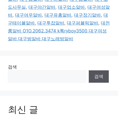
도사무실
,
대구야간알바
,
대구업소알바
,
대구여성알
바
,
대구여우알바
,
대구유흥알바
,
대구장기알바
,
대
구테이블알바
,
대구투잡알바
,
대구퍼블릭알바
,
대전
룸알바 O1O.2062.3474 k톡ryboy3500 대구여성
알바 대구밤알바 대구노래방알바
검색
검색
최신 글