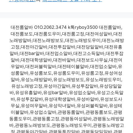
대전룸알바 O1O.2062.3474 k톡ryboy3500 대전룸알바,
대전룸보도,대전룸도우미,대전룸고정,대전여성알바,대전
노래방알바,대전노래방보도,대전노래방도우미,대전노래방
고정,대전야간알바,대전투잡알바,대전당일알바,대전유흥
알바,대전bar알바,대전업소알바,대전고소득알바,대전투잡
알바,대전대학생알바,대전바알바,대전보도사무실,대전여
우알바,대전퍼블릭알바,대전테이블알바,대전업소알바,유
성룸알바,유성룸보도,유성룸도우미,유성룸고정,유성여성
알바,유성노래방알바,유성노래방보도,유성노래방도우미,
유성노래방고정,유성야간알바,유성투잡알바,유성당일알
바,유성유흥알바,유성bar알바,유성업소알바,유성고소득알
바,유성투잡알바,유성대학생알바,유성바알바,유성보도사
무실,유성여우알바,유성악녀알바,유성퍼블릭알바,유성테
이블알바,유성업소알바,관평동룸알바,관평동룸보도,관평
동룸도우미,관평동룸고정,관평동여성알바,관평동노래방알
바,관평동노래방보도,관평동노래방도우미,관평동노래방고
정,관평동야간알바,관평동투잡알바,관평동당일알바,관평