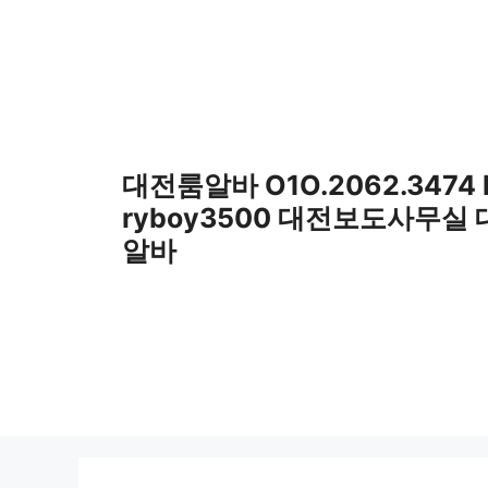
컨
텐
츠
로
건
너
뛰
대전룸알바 O1O.2062.3474
기
ryboy3500 대전보도사무실
알바