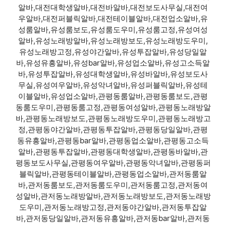
알바,대전대학생알바,대전바알바,대전보도사무실,대전여
우알바,대전퍼블릭알바,대전테이블알바,대전업소알바,유
성룸알바,유성룸보도,유성룸도우미,유성룸고정,유성여성
알바,유성노래방알바,유성노래방보도,유성노래방도우미,
유성노래방고정,유성야간알바,유성투잡알바,유성당일알
바,유성유흥알바,유성bar알바,유성업소알바,유성고소득알
바,유성투잡알바,유성대학생알바,유성바알바,유성보도사
무실,유성여우알바,유성악녀알바,유성퍼블릭알바,유성테
이블알바,유성업소알바,관평동룸알바,관평동룸보도,관평
동룸도우미,관평동룸고정,관평동여성알바,관평동노래방알
바,관평동노래방보도,관평동노래방도우미,관평동노래방고
정,관평동야간알바,관평동투잡알바,관평동당일알바,관평
동유흥알바,관평동bar알바,관평동업소알바,관평동고소득
알바,관평동투잡알바,관평동대학생알바,관평동바알바,관
평동보도사무실,관평동여우알바,관평동악녀알바,관평동퍼
블릭알바,관평동테이블알바,관평동업소알바,관저동룸알
바,관저동룸보도,관저동룸도우미,관저동룸고정,관저동여
성알바,관저동노래방알바,관저동노래방보도,관저동노래방
도우미,관저동노래방고정,관저동야간알바,관저동투잡알
바,관저동당일알바,관저동유흥알바,관저동bar알바,관저동