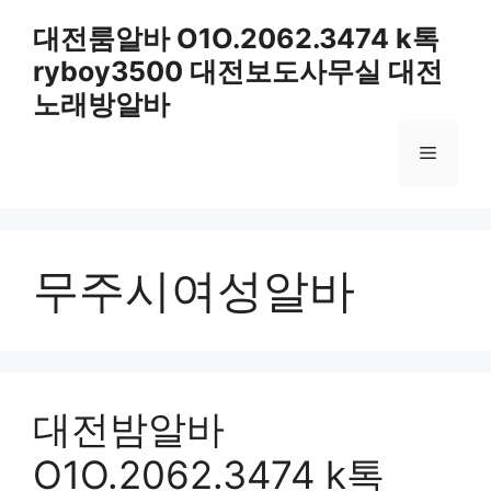
컨
대전룸알바 O1O.2062.3474 k톡
텐
ryboy3500 대전보도사무실 대전
츠
로
노래방알바
건
너
메
뛰
기
뉴
무주시여성알바
대전밤알바
O1O.2062.3474 k톡