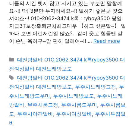
니들의 시간 뺏지 않고 지키고 있는 부분만 말할께
요~!! 딱! 3분만 투자하세요~!! 일하기 좋은곳 찾으
셔야죠~! 010-2062-3474 k톡 : ryboy3500 당일
지급3T보장출퇴근차최고대우 【하고 싶은말~】 일
하다 보면 이런저런일 많죠?.. 같이 웃고 힘들땐 같
이 손님 욕하구~맘 편히 일해여~!! …
Read more
카
대전밤알바 O1O.2062.3474 k톡ryboy3500 대
테
전여성알바 대전노래방보도
고
태
대전밤알바 O1O.2062.3474 k톡ryboy3500 대
리
그
전여성알바 대전노래방보도
,
무주시노래방고정
,
무
주시노래방도우미
,
무주시노래방보도
,
무주시노래
방알바
,
무주시룸고정
,
무주시룸도우미
,
무주시룸보
도
,
무주시야간알바
,
무주시여성알바
,
무주시투잡알
바