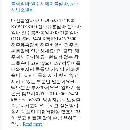
대전룸알바 O1O.2062.3474 K톡
RYBOY3500 전주유흥알바 전주바
알바 전주룸싸롱알바 대전룸알바
O1O.2062.3474 K톡RYBOY3500
전주유흥알바 전주바알바 전주룸
싸롱알바 안녕하세요~!? “클릭”해
주셔서 감사해요~ 현실성 없는 광
고들속에 고민많으시죠? 하루이틀
나와보시면 들통날 거짓말 안하겠
습니다.. 언니들의 시간 뺏지 않고
지키고 있는 부분만 말할께요~!!
딱! 3분만 투자하세요~!! 일하기 좋
은곳 찾으셔야죠~! 010-2062-3474
k톡 : ryboy3500 당일지급3T보장출
퇴근차최고대우 【하고 싶은말~】
일하다 보면 이런저런일 많죠?.. 같
이 웃고 힘들땐 같이 손님 욕하구~
맘 …
Read more