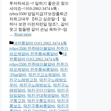
투자하세요~!! 일하기 좋은곳 찾으
셔야죠~! 010-2062-3474 k톡 :
ryboy3500 당일지급3T보장출퇴근
차최고대우 【하고 싶은말~】 일
하다 보면 이런저런일 많죠?.. 같이
웃고 힘들땐 같이 손님 욕하구~맘
…
Read more
카
대전룸알바 O1O.2062.3474 k톡
테
ryboy3500 전주테이블알바 전주가
고
태
라오케알바 전주룸싸롱알바
대
리
그
전룸알바 O1O.2062.3474 k톡
ryboy3500 전주테이블알바 전주가
라오케알바 전주룸싸롱알바
,
덕진
구bar알바
,
덕진구고소득알바
,
덕
진구노래방고정
,
덕진구노래방도
우미
,
덕진구노래방보도
,
덕진구노
래방알바
,
덕진구단기알바
,
덕진구
당일알바
,
덕진구대학생알바
,
덕진
구룸고정
,
덕진구룸도우미
,
덕진구
룸보도
,
덕진구룸싸롱알바
,
덕진구