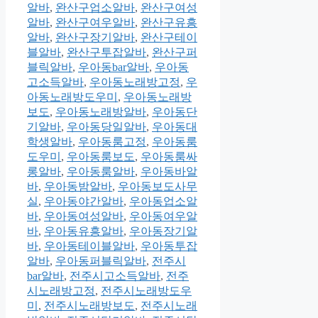
알바
,
완산구업소알바
,
완산구여성
알바
,
완산구여우알바
,
완산구유흥
알바
,
완산구장기알바
,
완산구테이
블알바
,
완산구투잡알바
,
완산구퍼
블릭알바
,
우아동bar알바
,
우아동
고소득알바
,
우아동노래방고정
,
우
아동노래방도우미
,
우아동노래방
보도
,
우아동노래방알바
,
우아동단
기알바
,
우아동당일알바
,
우아동대
학생알바
,
우아동룸고정
,
우아동룸
도우미
,
우아동룸보도
,
우아동룸싸
롱알바
,
우아동룸알바
,
우아동바알
바
,
우아동밤알바
,
우아동보도사무
실
,
우아동야간알바
,
우아동업소알
바
,
우아동여성알바
,
우아동여우알
바
,
우아동유흥알바
,
우아동장기알
바
,
우아동테이블알바
,
우아동투잡
알바
,
우아동퍼블릭알바
,
전주시
bar알바
,
전주시고소득알바
,
전주
시노래방고정
,
전주시노래방도우
미
,
전주시노래방보도
,
전주시노래