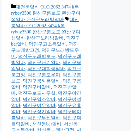
카
대전룸알바 O1O.2062.3474 k톡
테
ryboy3500 완산구룸보도 완산구여
고
태
성알바 완산구노래방알바
대전
리
그
룸알바 O1O.2062.3474 k톡
ryboy3500 완산구룸보도 완산구여
성알바 완산구노래방알바
,
덕진구
bar알바
,
덕진구고소득알바
,
덕진
구노래방고정
,
덕진구노래방도우
미
,
덕진구노래방보도
,
덕진구노래
방알바
,
덕진구단기알바
,
덕진구당
일알바
,
덕진구대학생알바
,
덕진구
룸고정
,
덕진구룸도우미
,
덕진구룸
보도
,
덕진구룸싸롱알바
,
덕진구룸
알바
,
덕진구바알바
,
덕진구밤알
바
,
덕진구보도사무실
,
덕진구야간
알바
,
덕진구업소알바
,
덕진구여성
알바
,
덕진구여우알바
,
덕진구유흥
알바
,
덕진구장기알바
,
덕진구테이
블알바
,
덕진구투잡알바
,
덕진구퍼
블릭알바
,
서신동bar알바
,
서신동
고소득알바
,
서신동노래방고정
,
서