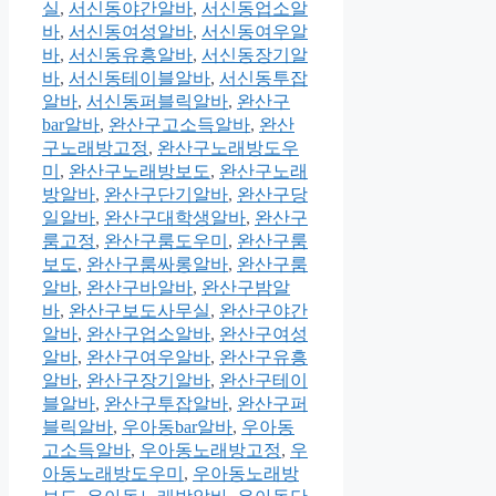
실
,
서신동야간알바
,
서신동업소알
바
,
서신동여성알바
,
서신동여우알
바
,
서신동유흥알바
,
서신동장기알
바
,
서신동테이블알바
,
서신동투잡
알바
,
서신동퍼블릭알바
,
완산구
bar알바
,
완산구고소득알바
,
완산
구노래방고정
,
완산구노래방도우
미
,
완산구노래방보도
,
완산구노래
방알바
,
완산구단기알바
,
완산구당
일알바
,
완산구대학생알바
,
완산구
룸고정
,
완산구룸도우미
,
완산구룸
보도
,
완산구룸싸롱알바
,
완산구룸
알바
,
완산구바알바
,
완산구밤알
바
,
완산구보도사무실
,
완산구야간
알바
,
완산구업소알바
,
완산구여성
알바
,
완산구여우알바
,
완산구유흥
알바
,
완산구장기알바
,
완산구테이
블알바
,
완산구투잡알바
,
완산구퍼
블릭알바
,
우아동bar알바
,
우아동
고소득알바
,
우아동노래방고정
,
우
아동노래방도우미
,
우아동노래방