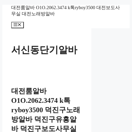
컨
대전룸알바 O1O.2062.3474 k톡ryboy3500 대전보도사
텐
무실 대전노래방알바
츠
메
로
뉴
건
너
뛰
서신동단기알바
기
대전룸알바
O1O.2062.3474 k톡
ryboy3500 덕진구노래
방알바 덕진구유흥알
바 덕진구보도사무실