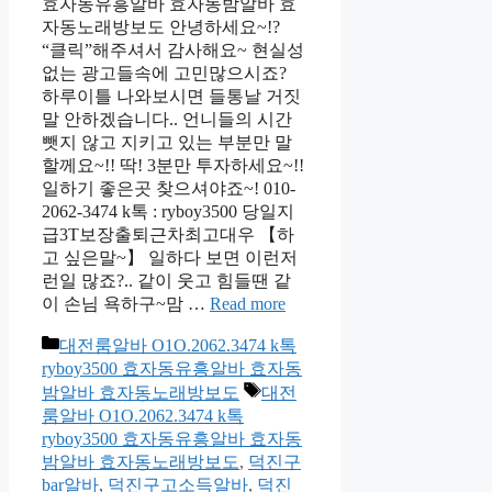
효자동유흥알바 효자동밤알바 효
자동노래방보도 안녕하세요~!?
“클릭”해주셔서 감사해요~ 현실성
없는 광고들속에 고민많으시죠?
하루이틀 나와보시면 들통날 거짓
말 안하겠습니다.. 언니들의 시간
뺏지 않고 지키고 있는 부분만 말
할께요~!! 딱! 3분만 투자하세요~!!
일하기 좋은곳 찾으셔야죠~! 010-
2062-3474 k톡 : ryboy3500 당일지
급3T보장출퇴근차최고대우 【하
고 싶은말~】 일하다 보면 이런저
런일 많죠?.. 같이 웃고 힘들땐 같
이 손님 욕하구~맘 …
Read more
카
대전룸알바 O1O.2062.3474 k톡
테
ryboy3500 효자동유흥알바 효자동
고
태
밤알바 효자동노래방보도
대전
리
그
룸알바 O1O.2062.3474 k톡
ryboy3500 효자동유흥알바 효자동
밤알바 효자동노래방보도
,
덕진구
bar알바
,
덕진구고소득알바
,
덕진