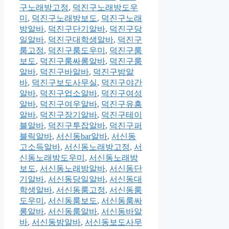
구노래방고정
,
덕진구노래방도우
미
,
덕진구노래방보도
,
덕진구노래
방알바
,
덕진구단기알바
,
덕진구당
일알바
,
덕진구대학생알바
,
덕진구
룸고정
,
덕진구룸도우미
,
덕진구룸
보도
,
덕진구룸싸롱알바
,
덕진구룸
알바
,
덕진구바알바
,
덕진구밤알
바
,
덕진구보도사무실
,
덕진구야간
알바
,
덕진구업소알바
,
덕진구여성
알바
,
덕진구여우알바
,
덕진구유흥
알바
,
덕진구장기알바
,
덕진구테이
블알바
,
덕진구투잡알바
,
덕진구퍼
블릭알바
,
서신동bar알바
,
서신동
고소득알바
,
서신동노래방고정
,
서
신동노래방도우미
,
서신동노래방
보도
,
서신동노래방알바
,
서신동단
기알바
,
서신동당일알바
,
서신동대
학생알바
,
서신동룸고정
,
서신동룸
도우미
,
서신동룸보도
,
서신동룸싸
롱알바
,
서신동룸알바
,
서신동바알
바
,
서신동밤알바
,
서신동보도사무