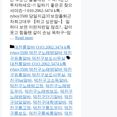
투자하세요~!! 일하기 좋은곳 찾으
셔야죠~! 010-2062-3474 k톡 :
ryboy3500 당일지급3T보장출퇴근
차최고대우 【하고 싶은말~】 일
하다 보면 이런저런일 많죠?.. 같이
웃고 힘들땐 같이 손님 욕하구~맘
…
Read more
카
대전룸알바 O1O.2062.3474 k톡
테
ryboy3500 덕진구노래방알바 덕진
고
태
구유흥알바 덕진구보도사무실
리
그
대전룸알바 O1O.2062.3474 k톡
ryboy3500 덕진구노래방알바 덕진
구유흥알바 덕진구보도사무실
,
덕
진구bar알바
,
덕진구고소득알바
,
덕진구노래방고정
,
덕진구노래방
도우미
,
덕진구노래방보도
,
덕진구
노래방알바
,
덕진구단기알바
,
덕진
구당일알바
,
덕진구대학생알바
,
덕
진구룸고정
,
덕진구룸도우미
,
덕진
구룸보도
,
덕진구룸싸롱알바
,
덕진