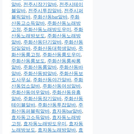
알바
,
전주시장기알바
,
전주시테이
블알바
,
전주시투잡알바
,
전주시퍼
블릭알바
,
주화산동bar알바
,
주화
산동고소득알바
,
주화산동노래방
고정
,
주화산동노래방도우미
,
주화
산동노래방보도
,
주화산동노래방
알바
,
주화산동단기알바
,
주화산동
당일알바
,
주화산동대학생알바
,
주
화산동룸고정
,
주화산동룸도우미
,
주화산동룸보도
,
주화산동룸싸롱
알바
,
주화산동룸알바
,
주화산동바
알바
,
주화산동밤알바
,
주화산동보
도사무실
,
주화산동야간알바
,
주화
산동업소알바
,
주화산동여성알바
,
주화산동여우알바
,
주화산동유흥
알바
,
주화산동장기알바
,
주화산동
테이블알바
,
주화산동투잡알바
,
주
화산동퍼블릭알바
,
효자동bar알바
,
효자동고소득알바
,
효자동노래방
고정
,
효자동노래방도우미
,
효자동
노래방보도
,
효자동노래방알바
,
효