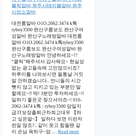
대전룸알바 O1O.2062.3474 k톡
ryboy3500 완산구룸보도 완산구여
성알바 완산구노래방알바 대전룸
알바 O1O.2062.3474 k톡ryboy3500
완산구룸보도 완산구여성알바 완
산구노래방알바 안녕하세요~!?
“클릭”해주셔서 감사해요~ 현실성
없는 광고들속에 고민많으시죠?
하루이틀 나와보시면 들통날 거짓
말 안하겠습니다.. 언니들의 시간
뺏지 않고 지키고 있는 부분만 말
할께요~!! 딱! 3분만 투자하세요~!!
일하기 좋은곳 찾으셔야죠~! 010-
2062-3474 k톡 : ryboy3500 당일지
급3T보장출퇴근차최고대우 【하
고 싶은말~】 일하다 보면 이런저
런일 많죠?.. 같이 웃고 힘들땐 같
이 손님 욕하구~맘 …
Read more