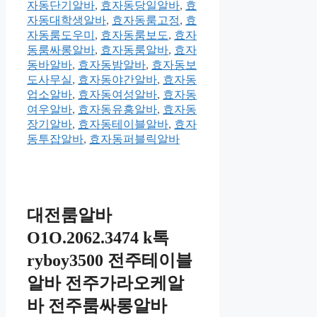
자동단기알바
,
효자동당일알바
,
효
자동대학생알바
,
효자동룸고정
,
효
자동룸도우미
,
효자동룸보도
,
효자
동룸싸롱알바
,
효자동룸알바
,
효자
동바알바
,
효자동밤알바
,
효자동보
도사무실
,
효자동야간알바
,
효자동
업소알바
,
효자동여성알바
,
효자동
여우알바
,
효자동유흥알바
,
효자동
장기알바
,
효자동테이블알바
,
효자
동투잡알바
,
효자동퍼블릭알바
대전룸알바
O1O.2062.3474 k톡
ryboy3500 전주테이블
알바 전주가라오케알
바 전주룸싸롱알바