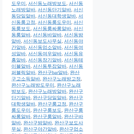
도우미
,
서신동노래방보도
,
서신동
노래방알바
,
서신동단기알바
,
서신
동당일알바
,
서신동대학생알바
,
서
신동룸고정
,
서신동룸도우미
,
서신
동룸보도
,
서신동룸싸롱알바
,
서신
동룸알바
,
서신동바알바
,
서신동밤
알바
,
서신동보도사무실
,
서신동야
간알바
,
서신동업소알바
,
서신동여
성알바
,
서신동여우알바
,
서신동유
흥알바
,
서신동장기알바
,
서신동테
이블알바
,
서신동투잡알바
,
서신동
퍼블릭알바
,
완산구bar알바
,
완산
구고소득알바
,
완산구노래방고정
,
완산구노래방도우미
,
완산구노래
방보도
,
완산구노래방알바
,
완산구
단기알바
,
완산구당일알바
,
완산구
대학생알바
,
완산구룸고정
,
완산구
룸도우미
,
완산구룸보도
,
완산구룸
싸롱알바
,
완산구룸알바
,
완산구바
알바
,
완산구밤알바
,
완산구보도사
무실
,
완산구야간알바
,
완산구업소