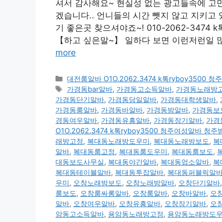
셔서 감사해요~ 현실성 없는 광고들속에 고
겠습니다.. 언니들의 시간 뺏지 않고 지키고 있
기 좋은곳 찾으셔야죠~! 010-2062-3474
【하고 싶은말~】 일하다 보면 이런저런일 많죠
more
카
대전룸알바 O1O.2062.3474 k톡ryboy350
테
태
가경동bar알바
,
가경동고소득알바
,
가경동노래방
고
그
가경동단기알바
,
가경동당일알바
,
가경동대학생알바
,
리
가경동룸알바
,
가경동바알바
,
가경동밤알바
,
가경동보
경동여우알바
,
가경동유흥알바
,
가경동장기알바
,
가경
O1O.2062.3474 k톡ryboy3500 청주여성알바 
래방고정
,
복대동노래방도우미
,
복대동노래방보도
,
복
알바
,
복대동룸고정
,
복대동룸도우미
,
복대동룸보도
,
대동보도사무실
,
복대동야간알바
,
복대동업소알바
,
복
복대동테이블알바
,
복대동투잡알바
,
복대동퍼블릭알
우미
,
오창노래방보도
,
오창노래방알바
,
오창단기알바
룸보도
,
오창룸싸롱알바
,
오창룸알바
,
오창바알바
,
오
알바
,
오창여우알바
,
오창유흥알바
,
오창장기알바
,
오
암동고소득알바
,
용암동노래방고정
,
용암동노래방도