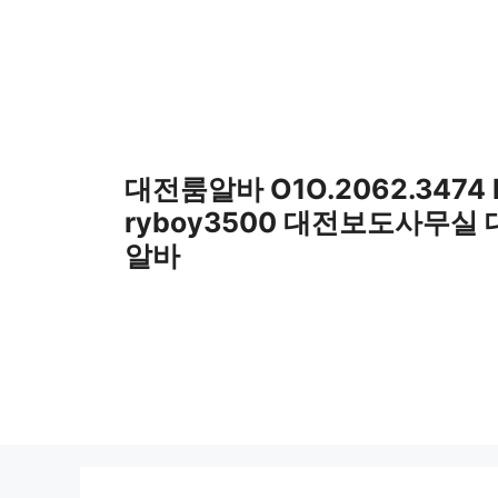
컨
텐
츠
로
건
너
뛰
대전룸알바 O1O.2062.3474
기
ryboy3500 대전보도사무실
알바