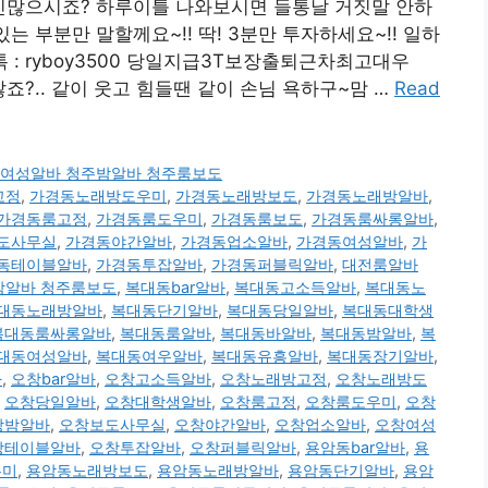
민많으시죠? 하루이틀 나와보시면 들통날 거짓말 안하
는 부분만 말할께요~!! 딱! 3분만 투자하세요~!! 일하
 k톡 : ryboy3500 당일지급3T보장출퇴근차최고대우
?.. 같이 웃고 힘들땐 같이 손님 욕하구~맘 …
Read
0 청주여성알바 청주밤알바 청주룸보도
고정
,
가경동노래방도우미
,
가경동노래방보도
,
가경동노래방알바
,
가경동룸고정
,
가경동룸도우미
,
가경동룸보도
,
가경동룸싸롱알바
,
도사무실
,
가경동야간알바
,
가경동업소알바
,
가경동여성알바
,
가
동테이블알바
,
가경동투잡알바
,
가경동퍼블릭알바
,
대전룸알바
청주밤알바 청주룸보도
,
복대동bar알바
,
복대동고소득알바
,
복대동노
대동노래방알바
,
복대동단기알바
,
복대동당일알바
,
복대동대학생
복대동룸싸롱알바
,
복대동룸알바
,
복대동바알바
,
복대동밤알바
,
복
대동여성알바
,
복대동여우알바
,
복대동유흥알바
,
복대동장기알바
,
바
,
오창bar알바
,
오창고소득알바
,
오창노래방고정
,
오창노래방도
,
오창당일알바
,
오창대학생알바
,
오창룸고정
,
오창룸도우미
,
오창
창밤알바
,
오창보도사무실
,
오창야간알바
,
오창업소알바
,
오창여성
창테이블알바
,
오창투잡알바
,
오창퍼블릭알바
,
용암동bar알바
,
용
우미
,
용암동노래방보도
,
용암동노래방알바
,
용암동단기알바
,
용암