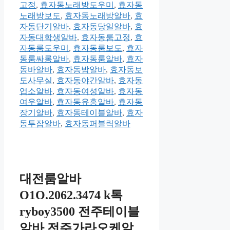
고정
,
효자동노래방도우미
,
효자동
노래방보도
,
효자동노래방알바
,
효
자동단기알바
,
효자동당일알바
,
효
자동대학생알바
,
효자동룸고정
,
효
자동룸도우미
,
효자동룸보도
,
효자
동룸싸롱알바
,
효자동룸알바
,
효자
동바알바
,
효자동밤알바
,
효자동보
도사무실
,
효자동야간알바
,
효자동
업소알바
,
효자동여성알바
,
효자동
여우알바
,
효자동유흥알바
,
효자동
장기알바
,
효자동테이블알바
,
효자
동투잡알바
,
효자동퍼블릭알바
대전룸알바
O1O.2062.3474 k톡
ryboy3500 전주테이블
알바 전주가라오케알