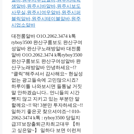
대전룸알바 O1O.2062.3474 k톡
ryboy3500 완산구룸보도 완산구여
성알바 완산구노래방알바 대전룸
알바 O1O.2062.3474 k톡ryboy3500
완산구룸보도 완산구여성알바 완
산구노래방알바 안녕하세요~!?
“클릭”해주셔서 감사해요~ 현실성
없는 광고들속에 고민많으시죠?
하루이틀 나와보시면 들통날 거짓
말 안하겠습니다.. 언니들의 시간
뺏지 않고 지키고 있는 부분만 말
할께요~!! 딱! 3분만 투자하세요~!!
일하기 좋은곳 찾으셔야죠~! 010-
2062-3474 k톡 : ryboy3500 당일지
급3T보장출퇴근차최고대우 【하
고 싶은말~】 일하다 보면 이런저