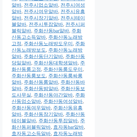
알바
,
전주시업소알바
,
전주시여성
알바
,
전주시여우알바
,
전주시유흥
알바
,
전주시장기알바
,
전주시테이
블알바
,
전주시투잡알바
,
전주시퍼
블릭알바
,
주화산동bar알바
,
주화
산동고소득알바
,
주화산동노래방
고정
,
주화산동노래방도우미
,
주화
산동노래방보도
,
주화산동노래방
알바
,
주화산동단기알바
,
주화산동
당일알바
,
주화산동대학생알바
,
주
화산동룸고정
,
주화산동룸도우미
,
주화산동룸보도
,
주화산동룸싸롱
알바
,
주화산동룸알바
,
주화산동바
알바
,
주화산동밤알바
,
주화산동보
도사무실
,
주화산동야간알바
,
주화
산동업소알바
,
주화산동여성알바
,
주화산동여우알바
,
주화산동유흥
알바
,
주화산동장기알바
,
주화산동
테이블알바
,
주화산동투잡알바
,
주
화산동퍼블릭알바
,
효자동bar알바
,
효자동고소득알바
,
효자동노래방