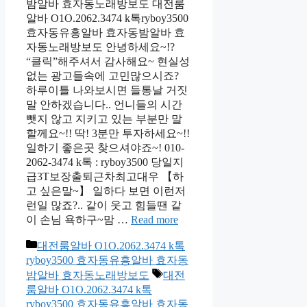
밤알바 효자동노래방보도 대전룸
알바 O1O.2062.3474 k톡ryboy3500
효자동유흥알바 효자동밤알바 효
자동노래방보도 안녕하세요~!?
“클릭”해주셔서 감사해요~ 현실성
없는 광고들속에 고민많으시죠?
하루이틀 나와보시면 들통날 거짓
말 안하겠습니다.. 언니들의 시간
뺏지 않고 지키고 있는 부분만 말
할께요~!! 딱! 3분만 투자하세요~!!
일하기 좋은곳 찾으셔야죠~! 010-
2062-3474 k톡 : ryboy3500 당일지
급3T보장출퇴근차최고대우 【하
고 싶은말~】 일하다 보면 이런저
런일 많죠?.. 같이 웃고 힘들땐 같
이 손님 욕하구~맘 …
Read more
카
대전룸알바 O1O.2062.3474 k톡
테
ryboy3500 효자동유흥알바 효자동
고
태
밤알바 효자동노래방보도
대전
리
그
룸알바 O1O.2062.3474 k톡
ryboy3500 효자동유흥알바 효자동