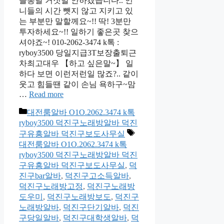
들통날 거짓말 안하겠습니다.. 언
니들의 시간 뺏지 않고 지키고 있
는 부분만 말할께요~!! 딱! 3분만
투자하세요~!! 일하기 좋은곳 찾으
셔야죠~! 010-2062-3474 k톡 :
ryboy3500 당일지급3T보장출퇴근
차최고대우 【하고 싶은말~】 일
하다 보면 이런저런일 많죠?.. 같이
웃고 힘들땐 같이 손님 욕하구~맘
…
Read more
카
대전룸알바 O1O.2062.3474 k톡
테
ryboy3500 덕진구노래방알바 덕진
고
태
구유흥알바 덕진구보도사무실
리
그
대전룸알바 O1O.2062.3474 k톡
ryboy3500 덕진구노래방알바 덕진
구유흥알바 덕진구보도사무실
,
덕
진구bar알바
,
덕진구고소득알바
,
덕진구노래방고정
,
덕진구노래방
도우미
,
덕진구노래방보도
,
덕진구
노래방알바
,
덕진구단기알바
,
덕진
구당일알바
,
덕진구대학생알바
,
덕