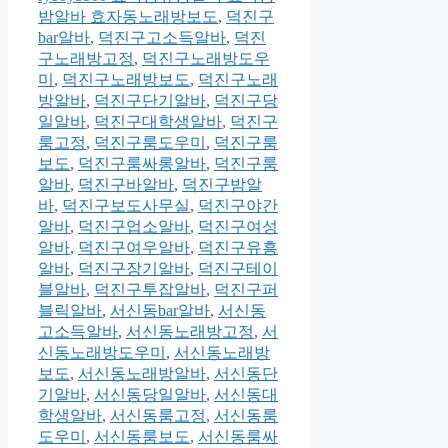
밤알바 효자동노래방보도
,
덕진구
bar알바
,
덕진구고소득알바
,
덕진
구노래방고정
,
덕진구노래방도우
미
,
덕진구노래방보도
,
덕진구노래
방알바
,
덕진구단기알바
,
덕진구당
일알바
,
덕진구대학생알바
,
덕진구
룸고정
,
덕진구룸도우미
,
덕진구룸
보도
,
덕진구룸싸롱알바
,
덕진구룸
알바
,
덕진구바알바
,
덕진구밤알
바
,
덕진구보도사무실
,
덕진구야간
알바
,
덕진구업소알바
,
덕진구여성
알바
,
덕진구여우알바
,
덕진구유흥
알바
,
덕진구장기알바
,
덕진구테이
블알바
,
덕진구투잡알바
,
덕진구퍼
블릭알바
,
서신동bar알바
,
서신동
고소득알바
,
서신동노래방고정
,
서
신동노래방도우미
,
서신동노래방
보도
,
서신동노래방알바
,
서신동단
기알바
,
서신동당일알바
,
서신동대
학생알바
,
서신동룸고정
,
서신동룸
도우미
,
서신동룸보도
,
서신동룸싸