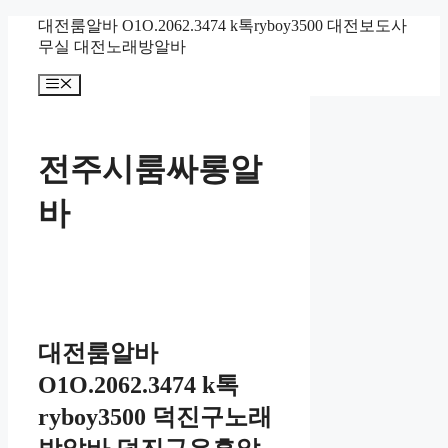
컨
대전룸알바 O1O.2062.3474 k톡ryboy3500 대전보도사
텐
무실 대전노래방알바
츠
메
로
뉴
건
너
뛰
전주시룸싸롱알
기
바
대전룸알바
O1O.2062.3474 k톡
ryboy3500 덕진구노래