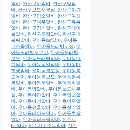
알바
,
완산구바알바
,
완산구밤알
바
,
완산구보도사무실
,
완산구야간
알바
,
완산구업소알바
,
완산구여성
알바
,
완산구여우알바
,
완산구유흥
알바
,
완산구장기알바
,
완산구테이
블알바
,
완산구투잡알바
,
완산구퍼
블릭알바
,
우아동bar알바
,
우아동
고소득알바
,
우아동노래방고정
,
우
아동노래방도우미
,
우아동노래방
보도
,
우아동노래방알바
,
우아동단
기알바
,
우아동당일알바
,
우아동대
학생알바
,
우아동룸고정
,
우아동룸
도우미
,
우아동룸보도
,
우아동룸싸
롱알바
,
우아동룸알바
,
우아동바알
바
,
우아동밤알바
,
우아동보도사무
실
,
우아동야간알바
,
우아동업소알
바
,
우아동여성알바
,
우아동여우알
바
,
우아동유흥알바
,
우아동장기알
바
,
우아동테이블알바
,
우아동투잡
알바
,
우아동퍼블릭알바
,
전주시
bar알바
,
전주시고소득알바
,
전주