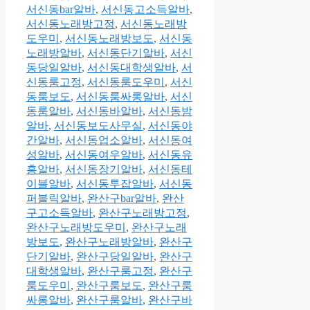
서신동bar알바
,
서신동고소득알바
,
서신동노래방고정
,
서신동노래방
도우미
,
서신동노래방보도
,
서신동
노래방알바
,
서신동단기알바
,
서신
동당일알바
,
서신동대학생알바
,
서
신동룸고정
,
서신동룸도우미
,
서신
동룸보도
,
서신동룸싸롱알바
,
서신
동룸알바
,
서신동바알바
,
서신동밤
알바
,
서신동보도사무실
,
서신동야
간알바
,
서신동업소알바
,
서신동여
성알바
,
서신동여우알바
,
서신동유
흥알바
,
서신동장기알바
,
서신동테
이블알바
,
서신동투잡알바
,
서신동
퍼블릭알바
,
완산구bar알바
,
완산
구고소득알바
,
완산구노래방고정
,
완산구노래방도우미
,
완산구노래
방보도
,
완산구노래방알바
,
완산구
단기알바
,
완산구당일알바
,
완산구
대학생알바
,
완산구룸고정
,
완산구
룸도우미
,
완산구룸보도
,
완산구룸
싸롱알바
,
완산구룸알바
,
완산구바