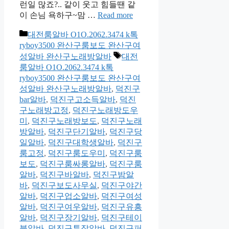
런일 많죠?.. 같이 웃고 힘들땐 같
이 손님 욕하구~맘 …
Read more
카
대전룸알바 O1O.2062.3474 k톡
테
ryboy3500 완산구룸보도 완산구여
고
태
성알바 완산구노래방알바
대전
리
그
룸알바 O1O.2062.3474 k톡
ryboy3500 완산구룸보도 완산구여
성알바 완산구노래방알바
,
덕진구
bar알바
,
덕진구고소득알바
,
덕진
구노래방고정
,
덕진구노래방도우
미
,
덕진구노래방보도
,
덕진구노래
방알바
,
덕진구단기알바
,
덕진구당
일알바
,
덕진구대학생알바
,
덕진구
룸고정
,
덕진구룸도우미
,
덕진구룸
보도
,
덕진구룸싸롱알바
,
덕진구룸
알바
,
덕진구바알바
,
덕진구밤알
바
,
덕진구보도사무실
,
덕진구야간
알바
,
덕진구업소알바
,
덕진구여성
알바
,
덕진구여우알바
,
덕진구유흥
알바
,
덕진구장기알바
,
덕진구테이
블알바
,
덕진구투잡알바
,
덕진구퍼