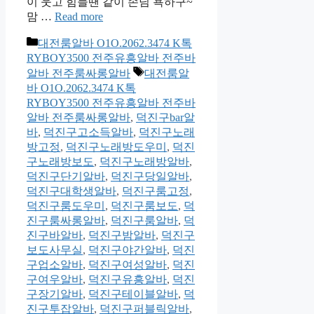
이 웃고 힘들땐 같이 손님 욕하구~
맘 …
Read more
카
대전룸알바 O1O.2062.3474 K톡
테
RYBOY3500 전주유흥알바 전주바
고
태
알바 전주룸싸롱알바
대전룸알
리
그
바 O1O.2062.3474 K톡
RYBOY3500 전주유흥알바 전주바
알바 전주룸싸롱알바
,
덕진구bar알
바
,
덕진구고소득알바
,
덕진구노래
방고정
,
덕진구노래방도우미
,
덕진
구노래방보도
,
덕진구노래방알바
,
덕진구단기알바
,
덕진구당일알바
,
덕진구대학생알바
,
덕진구룸고정
,
덕진구룸도우미
,
덕진구룸보도
,
덕
진구룸싸롱알바
,
덕진구룸알바
,
덕
진구바알바
,
덕진구밤알바
,
덕진구
보도사무실
,
덕진구야간알바
,
덕진
구업소알바
,
덕진구여성알바
,
덕진
구여우알바
,
덕진구유흥알바
,
덕진
구장기알바
,
덕진구테이블알바
,
덕
진구투잡알바
,
덕진구퍼블릭알바
,