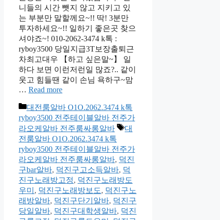
니들의 시간 뺏지 않고 지키고 있
는 부분만 말할께요~!! 딱! 3분만
투자하세요~!! 일하기 좋은곳 찾으
셔야죠~! 010-2062-3474 k톡 :
ryboy3500 당일지급3T보장출퇴근
차최고대우 【하고 싶은말~】 일
하다 보면 이런저런일 많죠?.. 같이
웃고 힘들땐 같이 손님 욕하구~맘
…
Read more
카
대전룸알바 O1O.2062.3474 k톡
테
ryboy3500 전주테이블알바 전주가
고
태
라오케알바 전주룸싸롱알바
대
리
그
전룸알바 O1O.2062.3474 k톡
ryboy3500 전주테이블알바 전주가
라오케알바 전주룸싸롱알바
,
덕진
구bar알바
,
덕진구고소득알바
,
덕
진구노래방고정
,
덕진구노래방도
우미
,
덕진구노래방보도
,
덕진구노
래방알바
,
덕진구단기알바
,
덕진구
당일알바
,
덕진구대학생알바
,
덕진