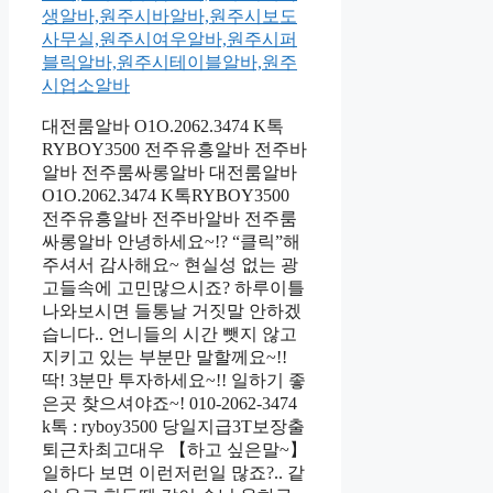
대전룸알바 O1O.2062.3474 K톡
RYBOY3500 전주유흥알바 전주바
알바 전주룸싸롱알바 대전룸알바
O1O.2062.3474 K톡RYBOY3500
전주유흥알바 전주바알바 전주룸
싸롱알바 안녕하세요~!? “클릭”해
주셔서 감사해요~ 현실성 없는 광
고들속에 고민많으시죠? 하루이틀
나와보시면 들통날 거짓말 안하겠
습니다.. 언니들의 시간 뺏지 않고
지키고 있는 부분만 말할께요~!!
딱! 3분만 투자하세요~!! 일하기 좋
은곳 찾으셔야죠~! 010-2062-3474
k톡 : ryboy3500 당일지급3T보장출
퇴근차최고대우 【하고 싶은말~】
일하다 보면 이런저런일 많죠?.. 같