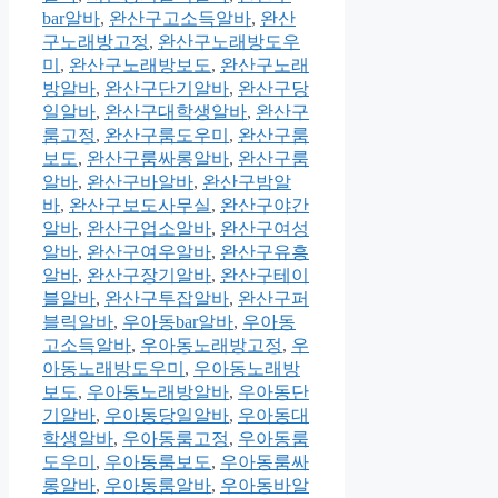
bar알바
,
완산구고소득알바
,
완산
구노래방고정
,
완산구노래방도우
미
,
완산구노래방보도
,
완산구노래
방알바
,
완산구단기알바
,
완산구당
일알바
,
완산구대학생알바
,
완산구
룸고정
,
완산구룸도우미
,
완산구룸
보도
,
완산구룸싸롱알바
,
완산구룸
알바
,
완산구바알바
,
완산구밤알
바
,
완산구보도사무실
,
완산구야간
알바
,
완산구업소알바
,
완산구여성
알바
,
완산구여우알바
,
완산구유흥
알바
,
완산구장기알바
,
완산구테이
블알바
,
완산구투잡알바
,
완산구퍼
블릭알바
,
우아동bar알바
,
우아동
고소득알바
,
우아동노래방고정
,
우
아동노래방도우미
,
우아동노래방
보도
,
우아동노래방알바
,
우아동단
기알바
,
우아동당일알바
,
우아동대
학생알바
,
우아동룸고정
,
우아동룸
도우미
,
우아동룸보도
,
우아동룸싸
롱알바
,
우아동룸알바
,
우아동바알