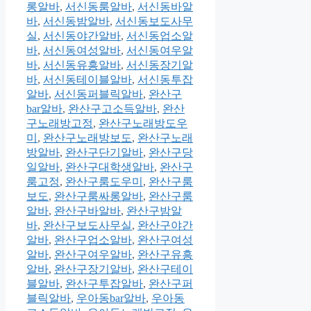
롱알바
,
서신동룸알바
,
서신동바알
바
,
서신동밤알바
,
서신동보도사무
실
,
서신동야간알바
,
서신동업소알
바
,
서신동여성알바
,
서신동여우알
바
,
서신동유흥알바
,
서신동장기알
바
,
서신동테이블알바
,
서신동투잡
알바
,
서신동퍼블릭알바
,
완산구
bar알바
,
완산구고소득알바
,
완산
구노래방고정
,
완산구노래방도우
미
,
완산구노래방보도
,
완산구노래
방알바
,
완산구단기알바
,
완산구당
일알바
,
완산구대학생알바
,
완산구
룸고정
,
완산구룸도우미
,
완산구룸
보도
,
완산구룸싸롱알바
,
완산구룸
알바
,
완산구바알바
,
완산구밤알
바
,
완산구보도사무실
,
완산구야간
알바
,
완산구업소알바
,
완산구여성
알바
,
완산구여우알바
,
완산구유흥
알바
,
완산구장기알바
,
완산구테이
블알바
,
완산구투잡알바
,
완산구퍼
블릭알바
,
우아동bar알바
,
우아동