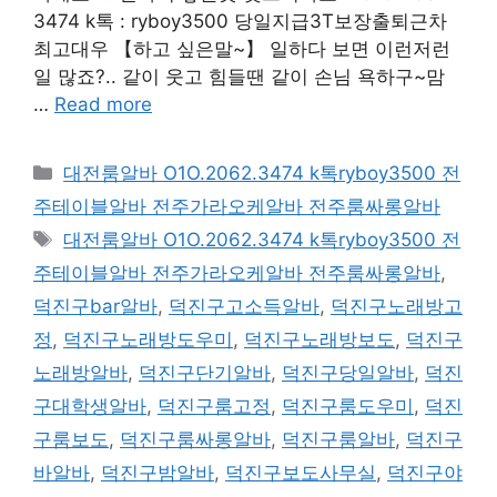
3474 k톡 : ryboy3500 당일지급3T보장출퇴근차
최고대우 【하고 싶은말~】 일하다 보면 이런저런
일 많죠?.. 같이 웃고 힘들땐 같이 손님 욕하구~맘
…
Read more
카
대전룸알바 O1O.2062.3474 k톡ryboy3500 전
테
주테이블알바 전주가라오케알바 전주룸싸롱알바
고
태
대전룸알바 O1O.2062.3474 k톡ryboy3500 전
리
그
주테이블알바 전주가라오케알바 전주룸싸롱알바
,
덕진구bar알바
,
덕진구고소득알바
,
덕진구노래방고
정
,
덕진구노래방도우미
,
덕진구노래방보도
,
덕진구
노래방알바
,
덕진구단기알바
,
덕진구당일알바
,
덕진
구대학생알바
,
덕진구룸고정
,
덕진구룸도우미
,
덕진
구룸보도
,
덕진구룸싸롱알바
,
덕진구룸알바
,
덕진구
바알바
,
덕진구밤알바
,
덕진구보도사무실
,
덕진구야