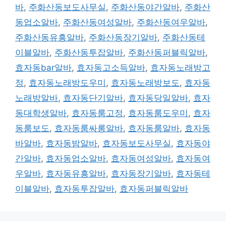
바
,
주화산동보도사무실
,
주화산동야간알바
,
주화산
동업소알바
,
주화산동여성알바
,
주화산동여우알바
,
주화산동유흥알바
,
주화산동장기알바
,
주화산동테
이블알바
,
주화산동투잡알바
,
주화산동퍼블릭알바
,
효자동bar알바
,
효자동고소득알바
,
효자동노래방고
정
,
효자동노래방도우미
,
효자동노래방보도
,
효자동
노래방알바
,
효자동단기알바
,
효자동당일알바
,
효자
동대학생알바
,
효자동룸고정
,
효자동룸도우미
,
효자
동룸보도
,
효자동룸싸롱알바
,
효자동룸알바
,
효자동
바알바
,
효자동밤알바
,
효자동보도사무실
,
효자동야
간알바
,
효자동업소알바
,
효자동여성알바
,
효자동여
우알바
,
효자동유흥알바
,
효자동장기알바
,
효자동테
이블알바
,
효자동투잡알바
,
효자동퍼블릭알바