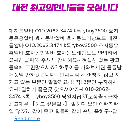
대전룸알바 O1O.2062.3474 k톡ryboy3500 효자
동유흥알바 효자동밤알바 효자동노래방보도 대전
룸알바 O1O.2062.3474 k톡ryboy3500 효자동유
흥알바 효자동밤알바 효자동노래방보도 안녕하세
요~!? “클릭”해주셔서 감사해요~ 현실성 없는 광고
들속에 고민많으시죠? 하루이틀 나와보시면 들통날
거짓말 안하겠습니다.. 언니들의 시간 뺏지 않고 지
키고 있는 부분만 말할께요~!! 딱! 3분만 투자하세
요~!! 일하기 좋은곳 찾으셔야죠~! 010-2062-
3474 k톡 : ryboy3500 당일지급3T보장출퇴근차
최고대우 【하고 싶은말~】 일하다 보면 이런저런
일 많죠?.. 같이 웃고 힘들땐 같이 손님 욕하구~맘
…
Read more