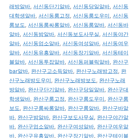
래방알바
,
서신동단기알바
,
서신동당일알바
,
서신동
대학생알바
,
서신동룸고정
,
서신동룸도우미
,
서신동
룸보도
,
서신동룸싸롱알바
,
서신동룸알바
,
서신동바
알바
,
서신동밤알바
,
서신동보도사무실
,
서신동야간
알바
,
서신동업소알바
,
서신동여성알바
,
서신동여우
알바
,
서신동유흥알바
,
서신동장기알바
,
서신동테이
블알바
,
서신동투잡알바
,
서신동퍼블릭알바
,
완산구
bar알바
,
완산구고소득알바
,
완산구노래방고정
,
완
산구노래방도우미
,
완산구노래방보도
,
완산구노래
방알바
,
완산구단기알바
,
완산구당일알바
,
완산구대
학생알바
,
완산구룸고정
,
완산구룸도우미
,
완산구룸
보도
,
완산구룸싸롱알바
,
완산구룸알바
,
완산구바알
바
,
완산구밤알바
,
완산구보도사무실
,
완산구야간알
바
,
완산구업소알바
,
완산구여성알바
,
완산구여우알
바
,
완산구유흥알바
,
완산구장기알바
,
완산구테이블