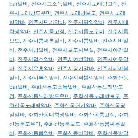
bar알바
,
전주시고소득알바
,
전주시노래방고정
,
전
주시노래방도우미
,
전주시노래방보도
,
전주시노래
방알바
,
전주시단기알바
,
전주시당일알바
,
전주시대
학생알바
,
전주시룸고정
,
전주시룸도우미
,
전주시룸
보도
,
전주시룸싸롱알바
,
전주시룸알바
,
전주시바알
바
,
전주시밤알바
,
전주시보도사무실
,
전주시야간알
바
,
전주시업소알바
,
전주시여성알바
,
전주시여우알
바
,
전주시유흥알바
,
전주시장기알바
,
전주시테이블
알바
,
전주시투잡알바
,
전주시퍼블릭알바
,
주화산동
bar알바
,
주화산동고소득알바
,
주화산동노래방고
정
,
주화산동노래방도우미
,
주화산동노래방보도
,
주
화산동노래방알바
,
주화산동단기알바
,
주화산동당
일알바
,
주화산동대학생알바
,
주화산동룸고정
,
주화
산동룸도우미
,
주화산동룸보도
,
주화산동룸싸롱알
바
,
주화산동룸알바
,
주화산동바알바
,
주화산동밤알