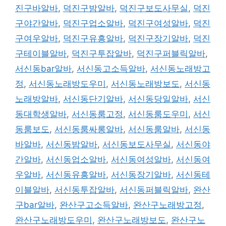
진구바알바
,
덕진구밤알바
,
덕진구보도사무실
,
덕진
구야간알바
,
덕진구업소알바
,
덕진구여성알바
,
덕진
구여우알바
,
덕진구유흥알바
,
덕진구장기알바
,
덕진
구테이블알바
,
덕진구투잡알바
,
덕진구퍼블릭알바
,
서신동bar알바
,
서신동고소득알바
,
서신동노래방고
정
,
서신동노래방도우미
,
서신동노래방보도
,
서신동
노래방알바
,
서신동단기알바
,
서신동당일알바
,
서신
동대학생알바
,
서신동룸고정
,
서신동룸도우미
,
서신
동룸보도
,
서신동룸싸롱알바
,
서신동룸알바
,
서신동
바알바
,
서신동밤알바
,
서신동보도사무실
,
서신동야
간알바
,
서신동업소알바
,
서신동여성알바
,
서신동여
우알바
,
서신동유흥알바
,
서신동장기알바
,
서신동테
이블알바
,
서신동투잡알바
,
서신동퍼블릭알바
,
완산
구bar알바
,
완산구고소득알바
,
완산구노래방고정
,
완산구노래방도우미
,
완산구노래방보도
,
완산구노