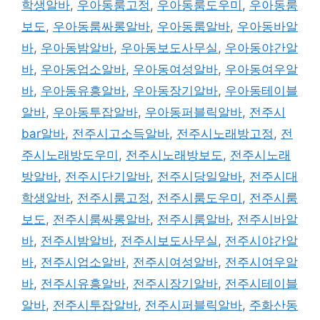
학생알바
,
우아동룸고정
,
우아동룸도우미
,
우아동룸
보도
,
우아동룸싸롱알바
,
우아동룸알바
,
우아동바알
바
,
우아동밤알바
,
우아동보도사무실
,
우아동야간알
바
,
우아동업소알바
,
우아동여성알바
,
우아동여우알
바
,
우아동유흥알바
,
우아동장기알바
,
우아동테이블
알바
,
우아동투잡알바
,
우아동퍼블릭알바
,
전주시
bar알바
,
전주시고소득알바
,
전주시노래방고정
,
전
주시노래방도우미
,
전주시노래방보도
,
전주시노래
방알바
,
전주시단기알바
,
전주시당일알바
,
전주시대
학생알바
,
전주시룸고정
,
전주시룸도우미
,
전주시룸
보도
,
전주시룸싸롱알바
,
전주시룸알바
,
전주시바알
바
,
전주시밤알바
,
전주시보도사무실
,
전주시야간알
바
,
전주시업소알바
,
전주시여성알바
,
전주시여우알
바
,
전주시유흥알바
,
전주시장기알바
,
전주시테이블
알바
,
전주시투잡알바
,
전주시퍼블릭알바
,
주화산동