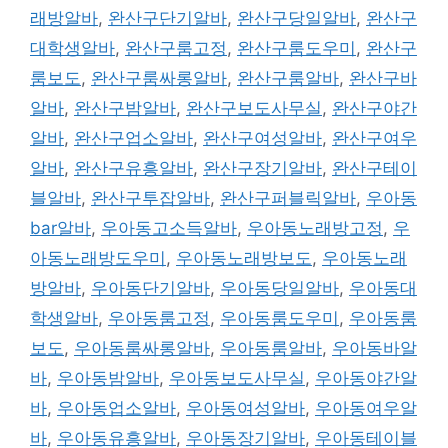
래방알바
,
완산구단기알바
,
완산구당일알바
,
완산구
대학생알바
,
완산구룸고정
,
완산구룸도우미
,
완산구
룸보도
,
완산구룸싸롱알바
,
완산구룸알바
,
완산구바
알바
,
완산구밤알바
,
완산구보도사무실
,
완산구야간
알바
,
완산구업소알바
,
완산구여성알바
,
완산구여우
알바
,
완산구유흥알바
,
완산구장기알바
,
완산구테이
블알바
,
완산구투잡알바
,
완산구퍼블릭알바
,
우아동
bar알바
,
우아동고소득알바
,
우아동노래방고정
,
우
아동노래방도우미
,
우아동노래방보도
,
우아동노래
방알바
,
우아동단기알바
,
우아동당일알바
,
우아동대
학생알바
,
우아동룸고정
,
우아동룸도우미
,
우아동룸
보도
,
우아동룸싸롱알바
,
우아동룸알바
,
우아동바알
바
,
우아동밤알바
,
우아동보도사무실
,
우아동야간알
바
,
우아동업소알바
,
우아동여성알바
,
우아동여우알
바
,
우아동유흥알바
,
우아동장기알바
,
우아동테이블