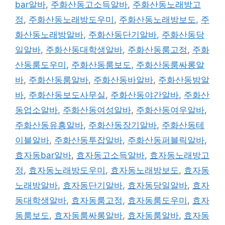
bar알바
,
주화산동고소득알바
,
주화산동노래방고
정
,
주화산동노래방도우미
,
주화산동노래방보도
,
주
화산동노래방알바
,
주화산동단기알바
,
주화산동당
일알바
,
주화산동대학생알바
,
주화산동룸고정
,
주화
산동룸도우미
,
주화산동룸보도
,
주화산동룸싸롱알
바
,
주화산동룸알바
,
주화산동바알바
,
주화산동밤알
바
,
주화산동보도사무실
,
주화산동야간알바
,
주화산
동업소알바
,
주화산동여성알바
,
주화산동여우알바
,
주화산동유흥알바
,
주화산동장기알바
,
주화산동테
이블알바
,
주화산동투잡알바
,
주화산동퍼블릭알바
,
효자동bar알바
,
효자동고소득알바
,
효자동노래방고
정
,
효자동노래방도우미
,
효자동노래방보도
,
효자동
노래방알바
,
효자동단기알바
,
효자동당일알바
,
효자
동대학생알바
,
효자동룸고정
,
효자동룸도우미
,
효자
동룸보도
,
효자동룸싸롱알바
,
효자동룸알바
,
효자동