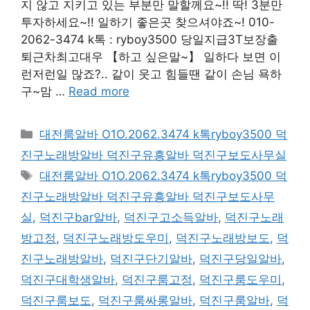
지 않고 지키고 있는 부분만 말할께요~!! 딱! 3분만
투자하세요~!! 일하기 좋은곳 찾으셔야죠~! 010-
2062-3474 k톡 : ryboy3500 당일지급3T보장출
퇴근차최고대우 【하고 싶은말~】 일하다 보면 이
런저런일 많죠?.. 같이 웃고 힘들땐 같이 손님 욕하
구~맘 …
Read more
카
대전룸알바 O1O.2062.3474 k톡ryboy3500 덕
테
진구노래방알바 덕진구유흥알바 덕진구보도사무실
고
태
대전룸알바 O1O.2062.3474 k톡ryboy3500 덕
리
그
진구노래방알바 덕진구유흥알바 덕진구보도사무
실
,
덕진구bar알바
,
덕진구고소득알바
,
덕진구노래
방고정
,
덕진구노래방도우미
,
덕진구노래방보도
,
덕
진구노래방알바
,
덕진구단기알바
,
덕진구당일알바
,
덕진구대학생알바
,
덕진구룸고정
,
덕진구룸도우미
,
덕진구룸보도
,
덕진구룸싸롱알바
,
덕진구룸알바
,
덕