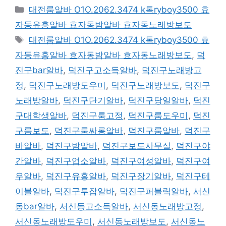
카
대전룸알바 O1O.2062.3474 k톡ryboy3500 효
테
자동유흥알바 효자동밤알바 효자동노래방보도
고
태
대전룸알바 O1O.2062.3474 k톡ryboy3500 효
리
그
자동유흥알바 효자동밤알바 효자동노래방보도
,
덕
진구bar알바
,
덕진구고소득알바
,
덕진구노래방고
정
,
덕진구노래방도우미
,
덕진구노래방보도
,
덕진구
노래방알바
,
덕진구단기알바
,
덕진구당일알바
,
덕진
구대학생알바
,
덕진구룸고정
,
덕진구룸도우미
,
덕진
구룸보도
,
덕진구룸싸롱알바
,
덕진구룸알바
,
덕진구
바알바
,
덕진구밤알바
,
덕진구보도사무실
,
덕진구야
간알바
,
덕진구업소알바
,
덕진구여성알바
,
덕진구여
우알바
,
덕진구유흥알바
,
덕진구장기알바
,
덕진구테
이블알바
,
덕진구투잡알바
,
덕진구퍼블릭알바
,
서신
동bar알바
,
서신동고소득알바
,
서신동노래방고정
,
서신동노래방도우미
,
서신동노래방보도
,
서신동노