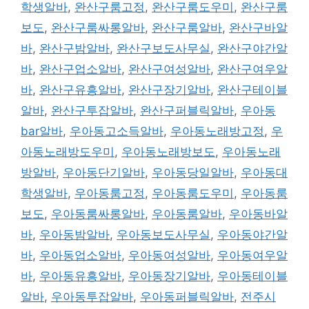
학생알바
,
완산구룸고정
,
완산구룸도우미
,
완산구룸
보도
,
완산구룸싸롱알바
,
완산구룸알바
,
완산구바알
바
,
완산구밤알바
,
완산구보도사무실
,
완산구야간알
바
,
완산구업소알바
,
완산구여성알바
,
완산구여우알
바
,
완산구유흥알바
,
완산구장기알바
,
완산구테이블
알바
,
완산구투잡알바
,
완산구퍼블릭알바
,
우아동
bar알바
,
우아동고소득알바
,
우아동노래방고정
,
우
아동노래방도우미
,
우아동노래방보도
,
우아동노래
방알바
,
우아동단기알바
,
우아동당일알바
,
우아동대
학생알바
,
우아동룸고정
,
우아동룸도우미
,
우아동룸
보도
,
우아동룸싸롱알바
,
우아동룸알바
,
우아동바알
바
,
우아동밤알바
,
우아동보도사무실
,
우아동야간알
바
,
우아동업소알바
,
우아동여성알바
,
우아동여우알
바
,
우아동유흥알바
,
우아동장기알바
,
우아동테이블
알바
,
우아동투잡알바
,
우아동퍼블릭알바
,
전주시