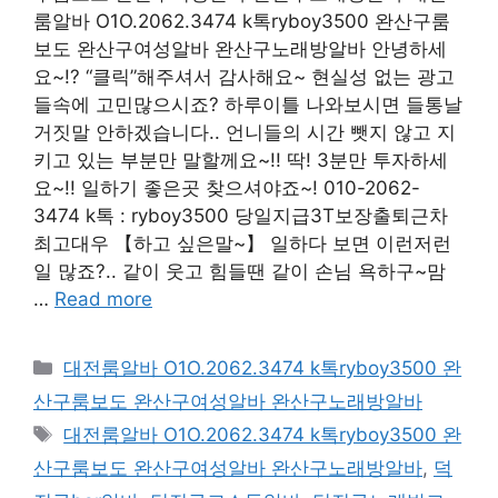
룸알바 O1O.2062.3474 k톡ryboy3500 완산구룸
보도 완산구여성알바 완산구노래방알바 안녕하세
요~!? “클릭”해주셔서 감사해요~ 현실성 없는 광고
들속에 고민많으시죠? 하루이틀 나와보시면 들통날
거짓말 안하겠습니다.. 언니들의 시간 뺏지 않고 지
키고 있는 부분만 말할께요~!! 딱! 3분만 투자하세
요~!! 일하기 좋은곳 찾으셔야죠~! 010-2062-
3474 k톡 : ryboy3500 당일지급3T보장출퇴근차
최고대우 【하고 싶은말~】 일하다 보면 이런저런
일 많죠?.. 같이 웃고 힘들땐 같이 손님 욕하구~맘
…
Read more
카
대전룸알바 O1O.2062.3474 k톡ryboy3500 완
테
산구룸보도 완산구여성알바 완산구노래방알바
고
태
대전룸알바 O1O.2062.3474 k톡ryboy3500 완
리
그
산구룸보도 완산구여성알바 완산구노래방알바
,
덕