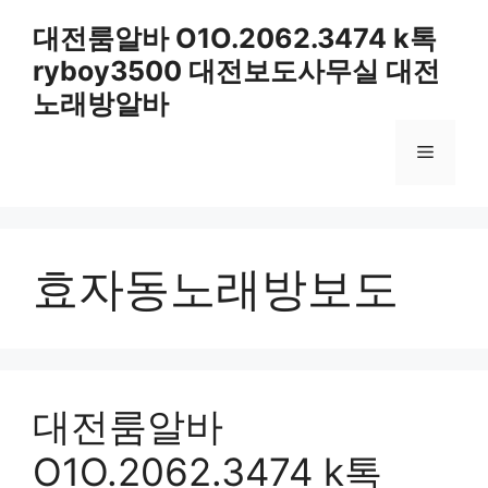
컨
대전룸알바 O1O.2062.3474 k톡
텐
ryboy3500 대전보도사무실 대전
츠
로
노래방알바
건
너
메
뛰
기
뉴
효자동노래방보도
대전룸알바
O1O.2062.3474 k톡