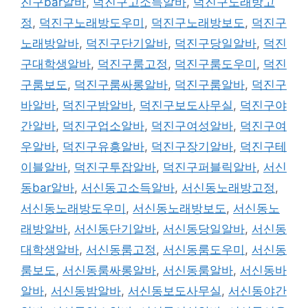
진구bar알바
,
덕진구고소득알바
,
덕진구노래방고
정
,
덕진구노래방도우미
,
덕진구노래방보도
,
덕진구
노래방알바
,
덕진구단기알바
,
덕진구당일알바
,
덕진
구대학생알바
,
덕진구룸고정
,
덕진구룸도우미
,
덕진
구룸보도
,
덕진구룸싸롱알바
,
덕진구룸알바
,
덕진구
바알바
,
덕진구밤알바
,
덕진구보도사무실
,
덕진구야
간알바
,
덕진구업소알바
,
덕진구여성알바
,
덕진구여
우알바
,
덕진구유흥알바
,
덕진구장기알바
,
덕진구테
이블알바
,
덕진구투잡알바
,
덕진구퍼블릭알바
,
서신
동bar알바
,
서신동고소득알바
,
서신동노래방고정
,
서신동노래방도우미
,
서신동노래방보도
,
서신동노
래방알바
,
서신동단기알바
,
서신동당일알바
,
서신동
대학생알바
,
서신동룸고정
,
서신동룸도우미
,
서신동
룸보도
,
서신동룸싸롱알바
,
서신동룸알바
,
서신동바
알바
,
서신동밤알바
,
서신동보도사무실
,
서신동야간