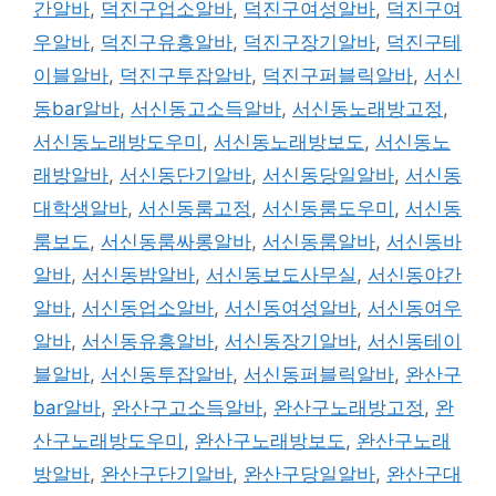
간알바
,
덕진구업소알바
,
덕진구여성알바
,
덕진구여
우알바
,
덕진구유흥알바
,
덕진구장기알바
,
덕진구테
이블알바
,
덕진구투잡알바
,
덕진구퍼블릭알바
,
서신
동bar알바
,
서신동고소득알바
,
서신동노래방고정
,
서신동노래방도우미
,
서신동노래방보도
,
서신동노
래방알바
,
서신동단기알바
,
서신동당일알바
,
서신동
대학생알바
,
서신동룸고정
,
서신동룸도우미
,
서신동
룸보도
,
서신동룸싸롱알바
,
서신동룸알바
,
서신동바
알바
,
서신동밤알바
,
서신동보도사무실
,
서신동야간
알바
,
서신동업소알바
,
서신동여성알바
,
서신동여우
알바
,
서신동유흥알바
,
서신동장기알바
,
서신동테이
블알바
,
서신동투잡알바
,
서신동퍼블릭알바
,
완산구
bar알바
,
완산구고소득알바
,
완산구노래방고정
,
완
산구노래방도우미
,
완산구노래방보도
,
완산구노래
방알바
,
완산구단기알바
,
완산구당일알바
,
완산구대