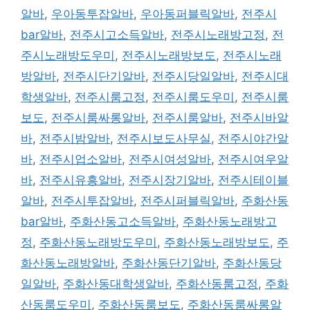
알바
,
우아동투잡알바
,
우아동퍼블릭알바
,
전주시
bar알바
,
전주시고소득알바
,
전주시노래방고정
,
전
주시노래방도우미
,
전주시노래방보도
,
전주시노래
방알바
,
전주시단기알바
,
전주시당일알바
,
전주시대
학생알바
,
전주시룸고정
,
전주시룸도우미
,
전주시룸
보도
,
전주시룸싸롱알바
,
전주시룸알바
,
전주시바알
바
,
전주시밤알바
,
전주시보도사무실
,
전주시야간알
바
,
전주시업소알바
,
전주시여성알바
,
전주시여우알
바
,
전주시유흥알바
,
전주시장기알바
,
전주시테이블
알바
,
전주시투잡알바
,
전주시퍼블릭알바
,
주화산동
bar알바
,
주화산동고소득알바
,
주화산동노래방고
정
,
주화산동노래방도우미
,
주화산동노래방보도
,
주
화산동노래방알바
,
주화산동단기알바
,
주화산동당
일알바
,
주화산동대학생알바
,
주화산동룸고정
,
주화
산동룸도우미
,
주화산동룸보도
,
주화산동룸싸롱알