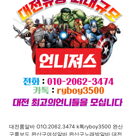
대전룸알바 O1O.2062.3474 k톡ryboy3500 완산
구룸보도 완산구여성알바 완산구노래방알바 대전