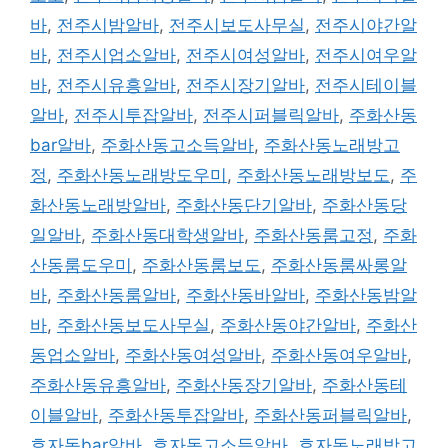
바
,
전주시밤알바
,
전주시보도사무실
,
전주시야간알
바
,
전주시업소알바
,
전주시여성알바
,
전주시여우알
바
,
전주시유흥알바
,
전주시장기알바
,
전주시테이블
알바
,
전주시투잡알바
,
전주시퍼블릭알바
,
주화산동
bar알바
,
주화산동고소득알바
,
주화산동노래방고
정
,
주화산동노래방도우미
,
주화산동노래방보도
,
주
화산동노래방알바
,
주화산동단기알바
,
주화산동당
일알바
,
주화산동대학생알바
,
주화산동룸고정
,
주화
산동룸도우미
,
주화산동룸보도
,
주화산동룸싸롱알
바
,
주화산동룸알바
,
주화산동바알바
,
주화산동밤알
바
,
주화산동보도사무실
,
주화산동야간알바
,
주화산
동업소알바
,
주화산동여성알바
,
주화산동여우알바
,
주화산동유흥알바
,
주화산동장기알바
,
주화산동테
이블알바
,
주화산동투잡알바
,
주화산동퍼블릭알바
,
효자동bar알바
,
효자동고소득알바
,
효자동노래방고